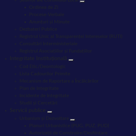
Ordinea de Zi
Procese-Verbale
Anunțuri și Minute
Dezbateri Publice
Registrul Unic al Transparenței Intereselor (RUTI)
Consultări Interministeriale
Registrul Asociațiilor și Fundațiilor
Integritate Instituțională
Cod Etic/Deontologic
Lista Cadourilor Primite
Mecanism de Raportare a Încălcărilor
Plan de Integritate
Incidente de Integritate
Studii și Cercetări
Servicii publice
Urbanism și Dezvoltare
Planuri Urbanistice (PUG, PUZ, PUD)
Autorizații de Construire/Desființare