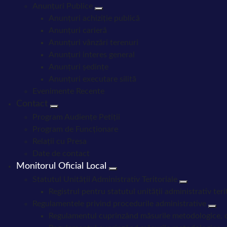
Anunțuri Publice
Anunțuri achiziție publică
Anunțuri carieră
Anunțuri vânzări terenuri
Anunțuri interes general
Anunțuri ședințe
Anunțuri executare silită
Evenimente Recente
Contact
Program Audiențe Petiții
Program de Funcționare
Relații cu Presa
Date de contact
Monitorul Oficial Local
Statutul Unității Administrativ Teritoriale
Registrul pentru statutul unității administrativ teri
Regulamentele privind procedurile administrative
Regulamentul cuprinzând măsurile metodologice, orga