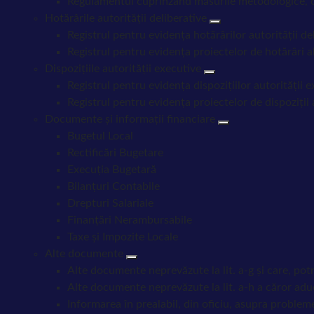
Regulamentul cuprinzând măsurile metodologice, orga
Hotărârile autorității deliberative
Registrul pentru evidența hotărârilor autorității de
Registrul pentru evidența proiectelor de hotărâri al
Dispozițiile autorității executive
Registrul pentru evidența dispozițiilor autorității 
Registrul pentru evidența proiectelor de dispoziții 
Documente și informații financiare
Bugetul Local
Rectificări Bugetare
Execuția Bugetară
Bilanțuri Contabile
Drepturi Salariale
Finanțări Nerambursabile
Taxe și Impozite Locale
Alte documente
Alte documente neprevăzute la lit. a-g și care, potri
Alte documente neprevăzute la lit. a-h a căror adu
Informarea în prealabil, din oficiu, asupra problem