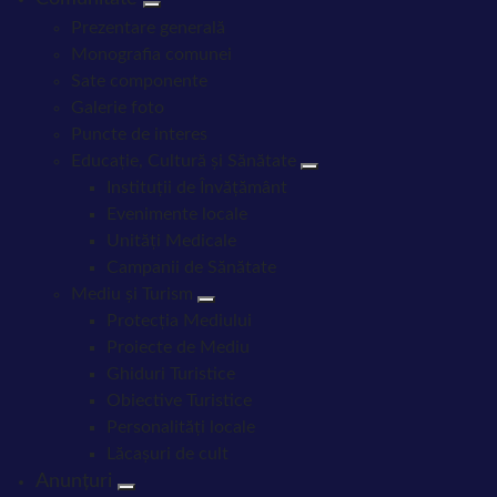
Prezentare generală
Monografia comunei
Sate componente
Galerie foto
Puncte de interes
Educație, Cultură și Sănătate
Instituții de Învățământ
Evenimente locale
Unități Medicale
Campanii de Sănătate
Mediu și Turism
Protecția Mediului
Proiecte de Mediu
Ghiduri Turistice
Obiective Turistice
Personalități locale
Lăcașuri de cult
Anunțuri