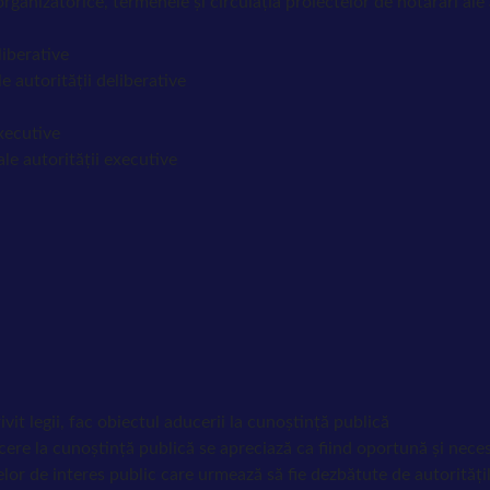
nizatorice, termenele și circulația proiectelor de hotărâri ale a
liberative
e autorității deliberative
executive
ale autorității executive
vit legii, fac obiectul aducerii la cunoștință publică
cere la cunoștință publică se apreciază ca fiind oportună și nece
elor de interes public care urmează să fie dezbătute de autoritățil