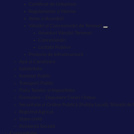
Certificat de Urbanism
Regulamente și Norme
Avize și Acorduri
Vânzări și Concesionări de Terenuri
Anunțuri Vânzări Terenuri
Concesionări
Licitații Publice
Proiecte de Infrastructură
Apă și Canalizare
Salubritate
Iluminat Public
Transport Public
Plata Taxelor și Impozitelor
Formulare – Depunere Cereri Online
Securitate și Ordine Publică (Poliția Locală, Situații de
Registrul Agricol
Stare civilă
Asistență Socială
Comunitate