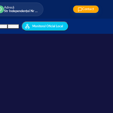
Adresă
Contact
Str Independenței Nr 198 Tărtășești
Monitorul Oficial Local
nțuri
Contact