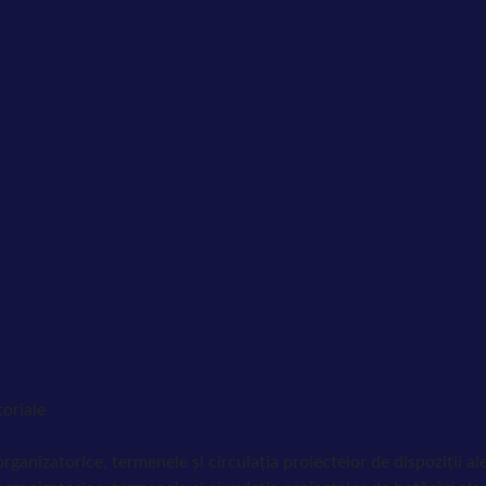
toriale
nizatorice, termenele și circulația proiectelor de dispoziții ale