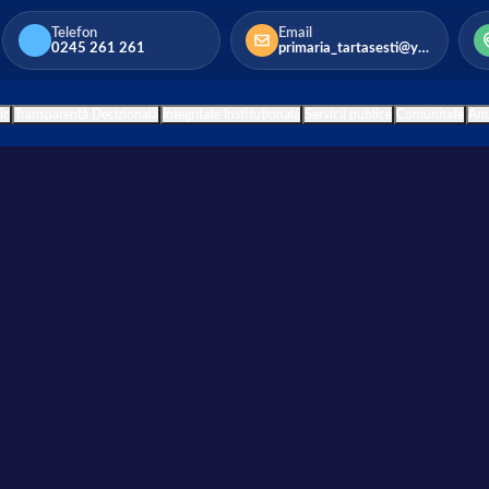
Telefon
Email
0245 261 261
primaria_tartasesti@yahoo.com
ic
Transparență Decizională
Integritate Instituțională
Servicii publice
Comunitate
Anu