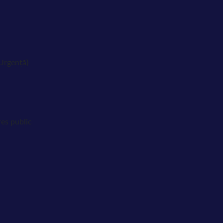
 Urgență)
res public