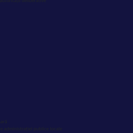
utorității deliberative
sară
e administrației publice locale