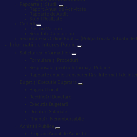
Rapoarte și Studii
Raport Anual de Activitate
Rapoarte de Audit
Studii Realizate
Carieră
Posturi Vacante
Rezultate Concursuri
Securitate și Ordine Publică (Poliția Locală, Situații de
Informații de Interes Public
Solicitarea Informațiilor
Formulare și Proceduri
Responsabil pentru Informații Publice
Rapoarte anuale transparență și informații de inte
Buget și Execuție Bugetară
Bugetul Local
Rectificări Bugetare
Execuția Bugetară
Drepturi Salariale
Finanțări Nerambursabile
Achiziții Publice
Program Anual de Achiziții