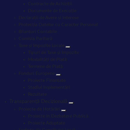
Contracte de Achiziții
Documente de Execuție
Declarații de Avere și Interese
Protecția Datelor cu Caracter Personal
Bilanțuri Contabile
Comisia Paritară
Taxe și Impozite Locale
Tipuri de Taxe și Impozite
Modalități de Plată
Termene de Plată
Fonduri Europene
Proiecte Finanțate
Stadiul Implementări
Rezultate
Transparență Decizională
Proiecte de Hotărâri
Proiecte în Dezbatere Publică
Proiecte Adoptate
Ședințe ale Consiliului Local